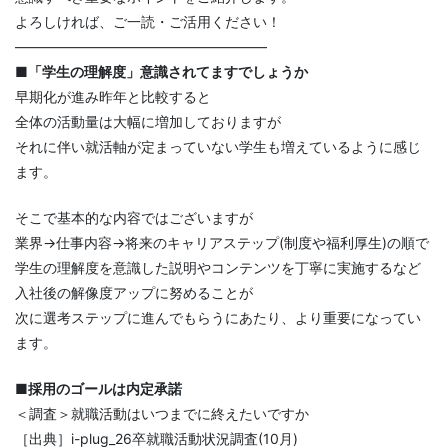
よろしければ、ご一読・ご活用ください！
——————————————————
■「学生の理解度」意識されてますでしょうか
早期化が進み昨年と比較すると
全体の活動量は大幅に増加しておりますが
それに伴い就活軸が定まっていない学生も増えているように感じ
ます。
そこで基本的な内容ではございますが
業界→仕事内容→将来のキャリアステップ(制度や福利厚生)の順で
学生の理解度を意識した説明やコンテンツを丁寧に実施するなど
入社後の解像度アップに努めることが
次に選考ステップに進んでもらうにあたり、より重要になってい
ます。
■採用のゴールは内定承諾
＜調査＞就職活動はいつまでに終えたいですか
［出典］i-plug_26卒就職活動状況調査(10月)